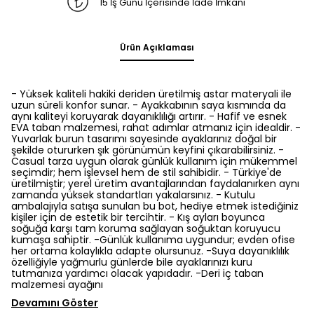
15 İş Günü İçerisinde İade İmkanı
Ürün Açıklaması
- Yüksek kaliteli hakiki deriden üretilmiş astar materyali ile
uzun süreli konfor sunar. - Ayakkabının saya kısmında da
aynı kaliteyi koruyarak dayanıklılığı artırır. - Hafif ve esnek
EVA taban malzemesi, rahat adımlar atmanız için idealdir. -
Yuvarlak burun tasarımı sayesinde ayaklarınız doğal bir
şekilde otururken şık görünümün keyfini çıkarabilirsiniz. -
Casual tarza uygun olarak günlük kullanım için mükemmel
seçimdir; hem işlevsel hem de stil sahibidir. - Türkiye'de
üretilmiştir; yerel üretim avantajlarından faydalanırken aynı
zamanda yüksek standartları yakalarsınız. - Kutulu
ambalajıyla satışa sunulan bu bot, hediye etmek istediğiniz
kişiler için de estetik bir tercihtir. - Kış ayları boyunca
soğuğa karşı tam koruma sağlayan soğuktan koruyucu
kumaşa sahiptir. -Günlük kullanıma uygundur; evden ofise
her ortama kolaylıkla adapte olursunuz. -Suya dayanıklılık
özelliğiyle yağmurlu günlerde bile ayaklarınızı kuru
tutmanıza yardımcı olacak yapıdadır. -Deri iç taban
malzemesi ayağını
Devamını Göster