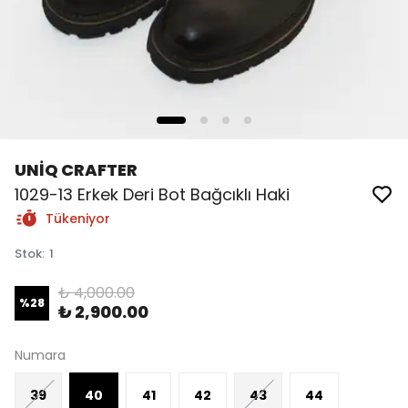
UNİQ CRAFTER
1029-13 Erkek Deri Bot Bağcıklı Haki
Tükeniyor
Stok
:
1
₺ 4,000.00
%
28
₺ 2,900.00
Numara
39
40
41
42
43
44