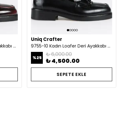
Uniq Crafter
9755-10 Kadın Loafer Deri Ayakkabı Bordo
9755-10 Kadın Loafer Deri Ayakkabı Siyah
₺ 6,000.00
%
25
₺ 4,500.00
SEPETE EKLE
di
Tükendi
Tükendi
T