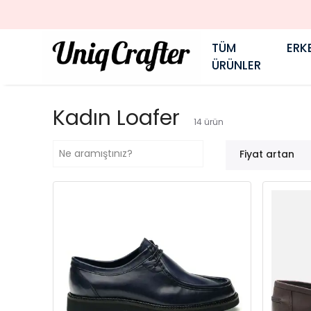
TÜM
ERK
ÜRÜNLER
Kadın Loafer
14
ürün
Fiyat artan