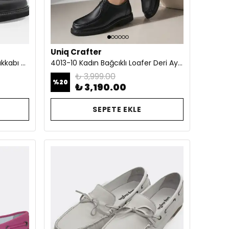
Uniq Crafter
4014-10 Kadın Loafer Deri Ayakkabı Siyah
4013-10 Kadın Bağcıklı Loafer Deri Ayakkabı Siyah
₺ 3,999.00
%
20
₺ 3,190.00
SEPETE EKLE