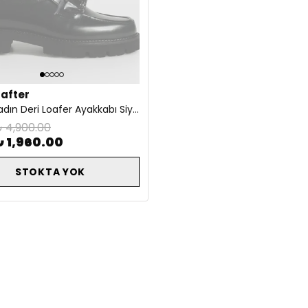
rafter
11119-Z Kadın Deri Loafer Ayakkabı Siyah
 4,900.00
₺ 1,960.00
STOKTA YOK