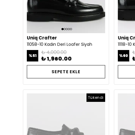
Uniq Crafter
Uniq C
11058-10 Kadın Deri Loafer Siyah
₺ 4,000.00
₺
%
51
%
60
₺ 1,960.00
SEPETE EKLE
Tükendi