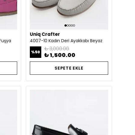
Uniq Crafter
 Fuşya
4007-10 Kadın Deri Ayakkabı Beyaz
₺ 3,000.00
%
50
₺ 1,500.00
SEPETE EKLE