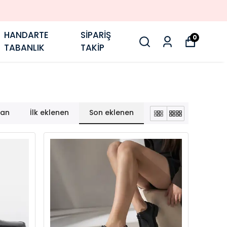
HANDARTE
SİPARİŞ
0
TABANLIK
TAKİP
lan
İlk eklenen
Son eklenen