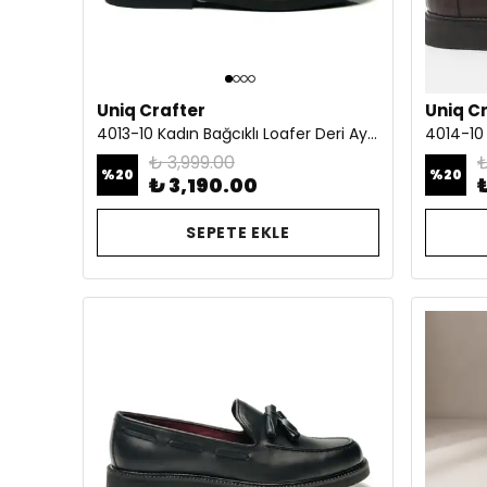
Uniq Crafter
Uniq C
4013-10 Kadın Bağcıklı Loafer Deri Ayakkabı Lacivert
₺ 3,999.00
₺
%
20
%
20
₺ 3,190.00
SEPETE EKLE