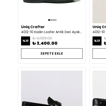
Uniq Crafter
Uniq C
4012-10 Kadın Loafer Antik Deri Ayakkabı Siyah
₺ 4,089.00
₺
%
17
%
17
₺ 3,400.00
SEPETE EKLE