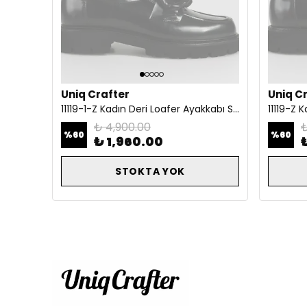
Uniq Crafter
Uniq C
11119-1-Z Kadın Deri Loafer Ayakkabı Siyah
₺ 4,900.00
₺
%
60
%
60
₺ 1,960.00
STOKTA YOK