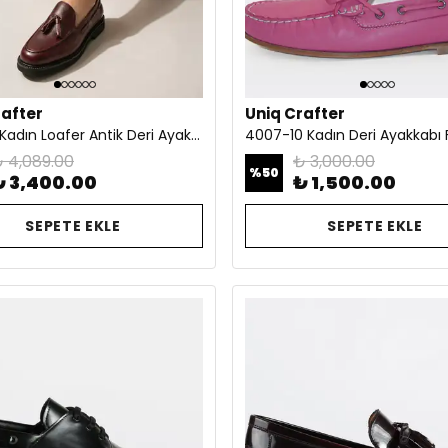
rafter
Uniq Crafter
4012-10 Kadın Loafer Antik Deri Ayakkabı Bordo
4007-10 Kadın Deri Ayakkabı
 4,089.00
₺ 3,000.00
%
50
₺ 3,400.00
₺ 1,500.00
SEPETE EKLE
SEPETE EKLE