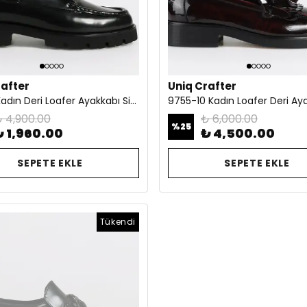
rafter
Uniq Crafter
11118-10 Kadın Deri Loafer Ayakkabı Siyah
 4,900.00
₺ 6,000.00
%
25
₺ 1,960.00
₺ 4,500.00
SEPETE EKLE
SEPETE EKLE
Tükendi
Tükendi
Tükendi
Tüken