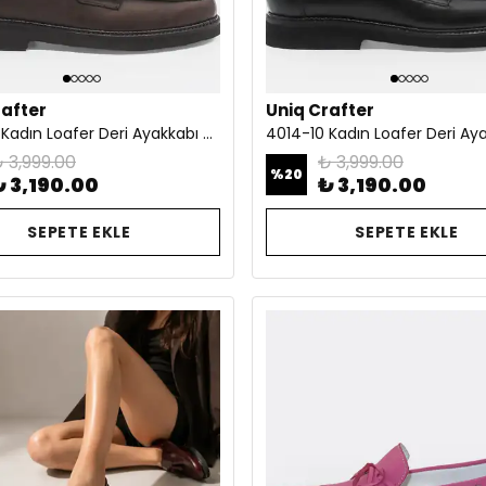
rafter
Uniq Crafter
4014-10 Kadın Loafer Deri Ayakkabı Kahve
 3,999.00
₺ 3,999.00
%
20
₺ 3,190.00
₺ 3,190.00
SEPETE EKLE
SEPETE EKLE