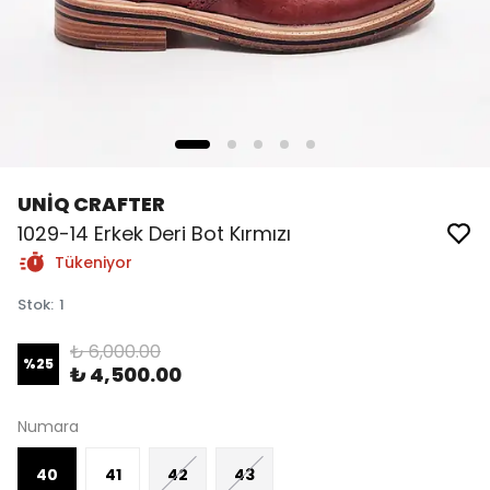
UNİQ CRAFTER
1029-14 Erkek Deri Bot Kırmızı
Tükeniyor
Stok
:
1
₺ 6,000.00
%
25
₺ 4,500.00
Numara
40
41
42
43