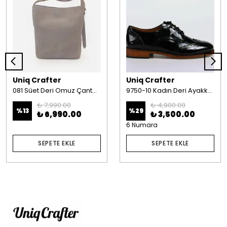
Uniq Crafter
Uniq Crafter
081 Süet Deri Omuz Çantası Vizon
9750-10 Kadın Deri Ayakkabı Siyah Rugan
₺ 7,990.00
₺ 4,900.00
%
13
%
29
₺ 6,990.00
₺ 3,500.00
6 Numara
SEPETE EKLE
SEPETE EKLE