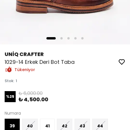
UNİQ CRAFTER
1029-14 Erkek Deri Bot Taba
Tükeniyor
Stok
:
1
₺ 6,000.00
%
25
₺ 4,500.00
Numara
39
40
41
42
43
44