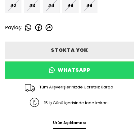
42
43
44
45
46
Paylaş
:
STOKTA YOK
WHATSAPP
Tüm Alışverişlerinizde Ücretsiz Kargo
15 İş Günü İçerisinde İade İmkanı
Ürün Açıklaması