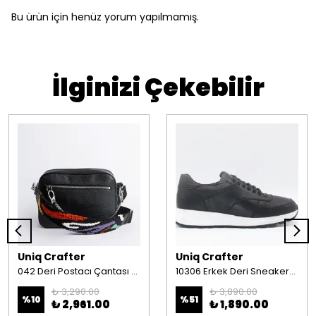
Bu ürün için henüz yorum yapılmamış.
İlginizi Çekebilir
Uniq Crafter
Uniq Crafter
042 Deri Postacı Çantası Siyah-Zebra
10306 Erkek Deri Sneakers Lacivert
₺ 3,290.00
₺ 3,890.00
%
10
%
51
₺ 2,961.00
₺ 1,890.00