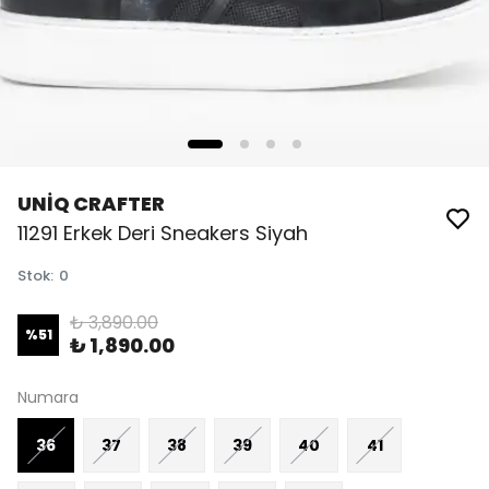
UNİQ CRAFTER
11291 Erkek Deri Sneakers Siyah
Stok
:
0
₺ 3,890.00
%
51
₺ 1,890.00
Numara
36
37
38
39
40
41