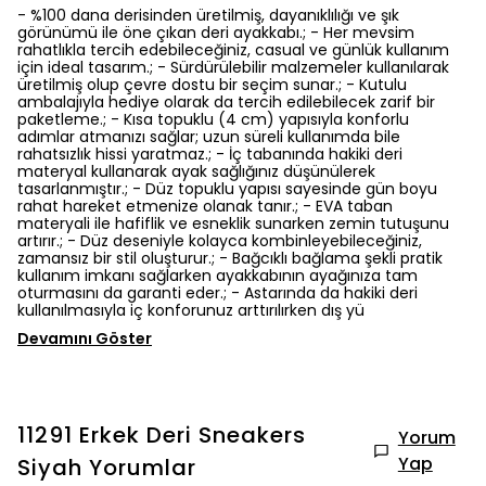
- %100 dana derisinden üretilmiş, dayanıklılığı ve şık
görünümü ile öne çıkan deri ayakkabı.; - Her mevsim
rahatlıkla tercih edebileceğiniz, casual ve günlük kullanım
için ideal tasarım.; - Sürdürülebilir malzemeler kullanılarak
üretilmiş olup çevre dostu bir seçim sunar.; - Kutulu
ambalajıyla hediye olarak da tercih edilebilecek zarif bir
paketleme.; - Kısa topuklu (4 cm) yapısıyla konforlu
adımlar atmanızı sağlar; uzun süreli kullanımda bile
rahatsızlık hissi yaratmaz.; - İç tabanında hakiki deri
materyal kullanarak ayak sağlığınız düşünülerek
tasarlanmıştır.; - Düz topuklu yapısı sayesinde gün boyu
rahat hareket etmenize olanak tanır.; - EVA taban
materyali ile hafiflik ve esneklik sunarken zemin tutuşunu
artırır.; - Düz deseniyle kolayca kombinleyebileceğiniz,
zamansız bir stil oluşturur.; - Bağcıklı bağlama şekli pratik
kullanım imkanı sağlarken ayakkabının ayağınıza tam
oturmasını da garanti eder.; - Astarında da hakiki deri
kullanılmasıyla iç konforunuz arttırılırken dış yü
Devamını Göster
11291 Erkek Deri Sneakers
Yorum
Yap
Siyah
Yorumlar