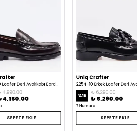
rafter
Uniq Crafter
10453-10 Loafer Deri Ayakkabı Bordo Kösele Taban
 4,990.00
₺ 6,290.00
%
16
₺ 4,150.00
₺ 5,290.00
a
7 Numara
SEPETE EKLE
SEPETE EKLE