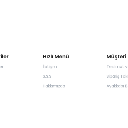
iler
Hızlı Menü
Müşteri 
er
İletişim
Teslimat v
S.S.S
Sipariş Tak
Hakkımızda
Ayakkabı B