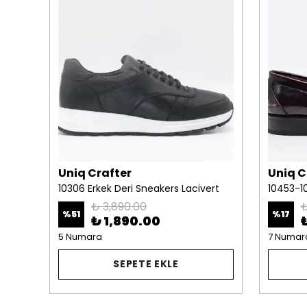
Uniq Crafter
Uniq C
10306 Erkek Deri Sneakers Lacivert
₺ 3,890.00
₺
%
51
%
17
₺ 1,890.00
5 Numara
7 Numar
SEPETE EKLE