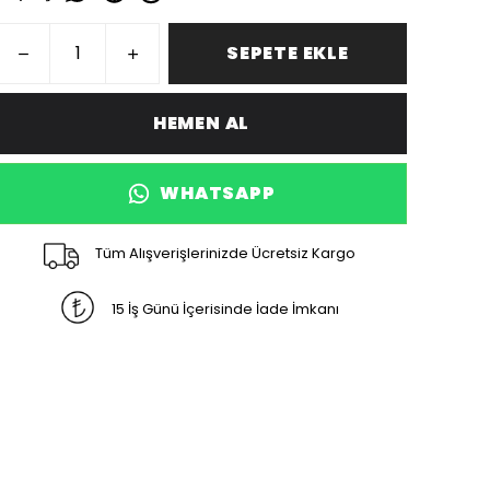
SEPETE EKLE
HEMEN AL
WHATSAPP
Tüm Alışverişlerinizde Ücretsiz Kargo
15 İş Günü İçerisinde İade İmkanı