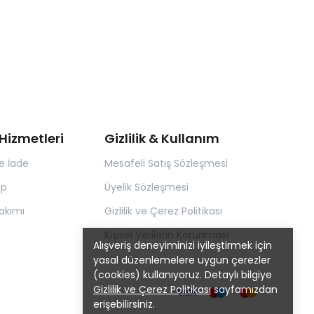
Hizmetleri
Gizlilik & Kullanım
e İade
Mesafeli Satış Sözleşmesi
ip
Üyelik Sözleşmesi
akımı
Gizlilik ve Çerez Politikası
Kişisel Verilerin Korunması
Alışveriş deneyiminizi iyileştirmek için
yasal düzenlemelere uygun çerezler
(cookies) kullanıyoruz. Detaylı bilgiye
Gizlilik ve Çerez Politikası
sayfamızdan
erişebilirsiniz.