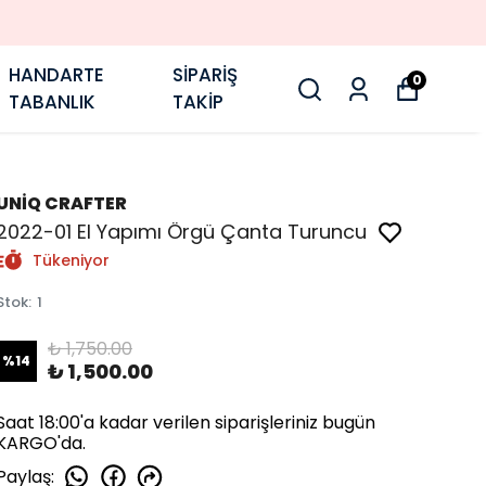
HANDARTE
SİPARİŞ
0
TABANLIK
TAKİP
UNİQ CRAFTER
2022-01 El Yapımı Örgü Çanta Turuncu
Tükeniyor
Stok
:
1
₺ 1,750.00
%
14
₺ 1,500.00
Saat 18:00'a kadar verilen siparişleriniz bugün
KARGO'da.
Paylaş
: