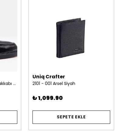
Uniq Crafter
Uni
2254-10 Erkek Loafer Deri Ayakkabı Siyah
2101 - 001 Arsel Siyah
%
10
₺ 1,099.90
SEPETE EKLE