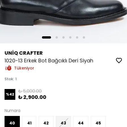
UNİQ CRAFTER
1020-13 Erkek Bot Bağcıklı Deri Siyah
Tükeniyor
Stok
:
1
₺ 5,000.00
%
42
₺ 2,900.00
Numara
40
41
42
43
44
45