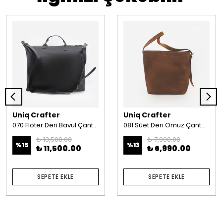
Uniq Crafter
Uniq Crafter
070 Floter Deri Bavul Çanta Kahverengi
081 Süet Deri Omuz Çantası Taba
₺ 13,500.00
₺ 7,990.00
%
15
%
13
₺ 11,500.00
₺ 6,990.00
SEPETE EKLE
SEPETE EKLE