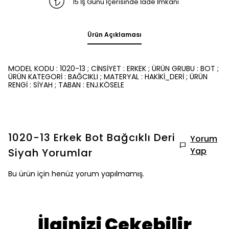
15 İş Günü İçerisinde İade İmkanı
Ürün Açıklaması
MODEL KODU : 1020-13 ; CİNSİYET : ERKEK ; ÜRÜN GRUBU : BOT ;
ÜRÜN KATEGORİ : BAĞCIKLI ; MATERYAL : HAKİKİ_DERİ ; ÜRÜN
RENGİ : SİYAH ; TABAN : ENJ.KÖSELE
1020-13 Erkek Bot Bağcıklı Deri
Yorum
Yap
Siyah
Yorumlar
Bu ürün için henüz yorum yapılmamış.
İlginizi Çekebilir