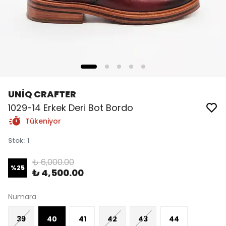
UNİQ CRAFTER
1029-14 Erkek Deri Bot Bordo
Tükeniyor
Stok
:
1
₺ 6,000.00
%
25
₺ 4,500.00
Numara
39
40
41
42
43
44