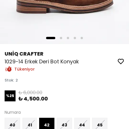
UNİQ CRAFTER
1029-14 Erkek Deri Bot Konyak
Tükeniyor
Stok
:
2
₺ 6,000.00
%
25
₺ 4,500.00
Numara
40
41
42
43
44
45