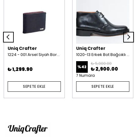
Uniq Crafter
Uniq Crafter
1224 - 001 Arsel Siyah Bordo
1020-13 Erkek Bot Bağcıklı Deri Siyah
₺ 5,000.00
%
42
₺ 2,900.00
₺ 1,299.90
7 Numara
SEPETE EKLE
SEPETE EKLE