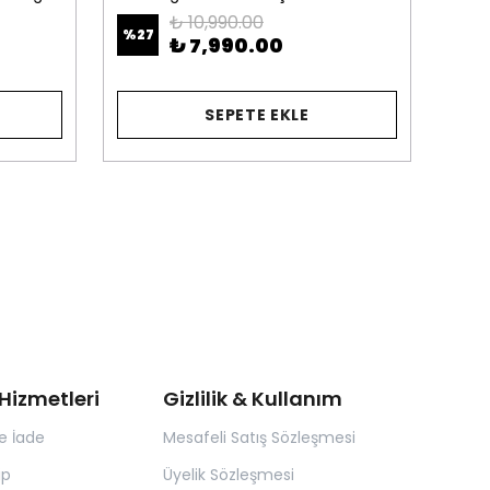
₺ 10,990.00
%
27
%
14
₺ 7,990.00
SEPETE EKLE
Hizmetleri
Gizlilik & Kullanım
e İade
Mesafeli Satış Sözleşmesi
ip
Üyelik Sözleşmesi