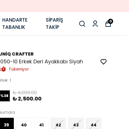
HANDARTE
SİPARİŞ
0
TABANLIK
TAKİP
UNİQ CRAFTER
1050-10 Erkek Deri Ayakkabı Siyah
Tükeniyor
Stok
:
1
₺ 4,000.00
%
38
₺ 2,500.00
Numara
39
40
41
42
43
44