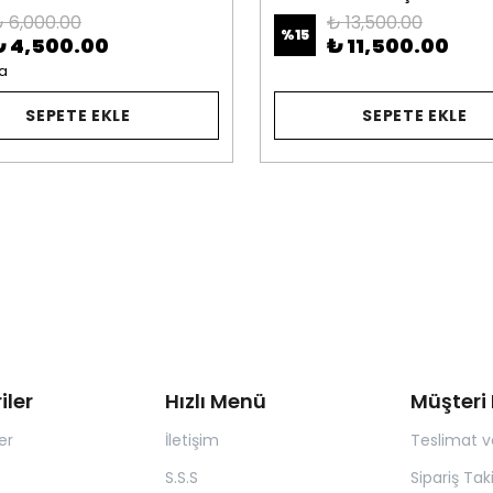
 6,000.00
₺ 13,500.00
%
15
₺ 4,500.00
₺ 11,500.00
a
SEPETE EKLE
SEPETE EKLE
iler
Hızlı Menü
Müşteri 
er
İletişim
Teslimat v
S.S.S
Sipariş Tak