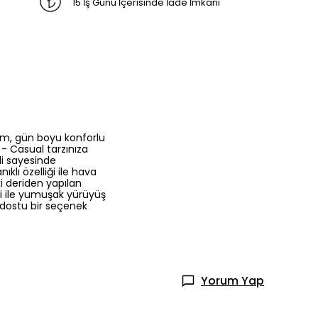
15 İş Günü İçerisinde İade İmkanı
3cm, gün boyu konforlu
 - Casual tarzınıza
li sayesinde
lı özelliği ile hava
ki deriden yapılan
li ile yumuşak yürüyüş
 dostu bir seçenek
Yorum Yap