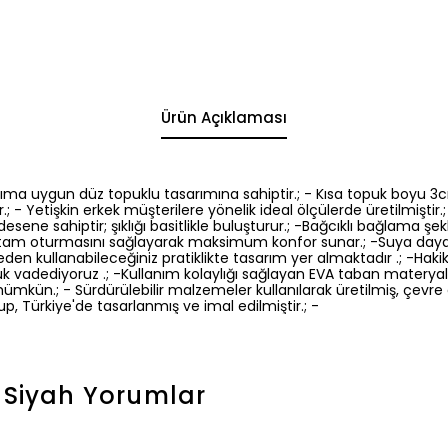
Ürün Açıklaması
anıma uygun düz topuklu tasarımına sahiptir.; - Kısa topuk boyu 
; - Yetişkin erkek müşterilere yönelik ideal ölçülerde üretilmiştir.;
ene sahiptir; şıklığı basitlikle buluşturur.; -Bağcıklı bağlama şek
tam oturmasını sağlayarak maksimum konfor sunar.; -Suya dayanık
den kullanabileceğiniz pratiklikte tasarım yer almaktadır .; -Haki
ük vadediyoruz .; -Kullanım kolaylığı sağlayan EVA taban materya
kün.; - Sürdürülebilir malzemeler kullanılarak üretilmiş, çevre
lup, Türkiye'de tasarlanmış ve imal edilmiştir.; -
 Siyah
Yorumlar