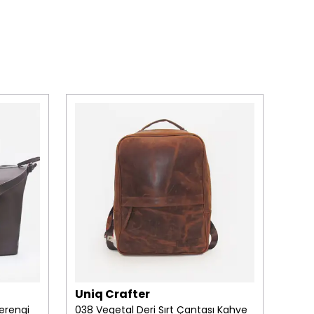
Uniq Crafter
Uni
erengi
038 Vegetal Deri Sırt Çantası Kahve
2022