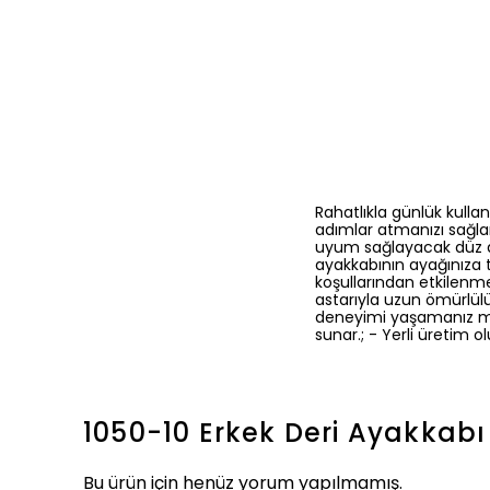
Rahatlıkla günlük kull
adımlar atmanızı sağlar.
uyum sağlayacak düz des
ayakkabının ayağınıza 
koşullarından etkilenme
astarıyla uzun ömürlül
deneyimi yaşamanız müm
sunar.; - Yerli üretim o
1050-10 Erkek Deri Ayakkabı
Bu ürün için henüz yorum yapılmamış.