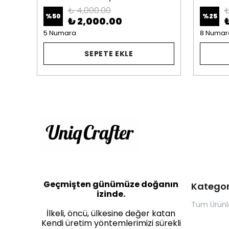
₺ 4,000.00
₺
%
50
%
25
₺ 2,000.00
5 Numara
8 Numar
SEPETE EKLE
Geçmişten günümüze doğanın
Kategor
izinde.
Tüm Ürünl
İlkeli, öncü, ülkesine değer katan
Kendi üretim yöntemlerimizi sürekli