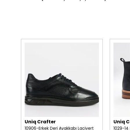
Uniq Crafter
Uniq C
iyah
10906-Erkek Deri Ayakkabı Lacivert
1029-14 