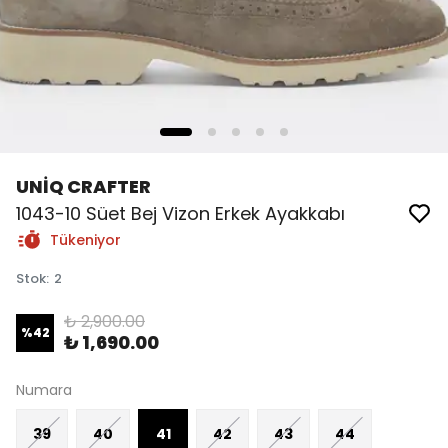
UNİQ CRAFTER
1043-10 Süet Bej Vizon Erkek Ayakkabı
Tükeniyor
Stok
:
2
₺ 2,900.00
%
42
₺ 1,690.00
Numara
39
40
41
42
43
44