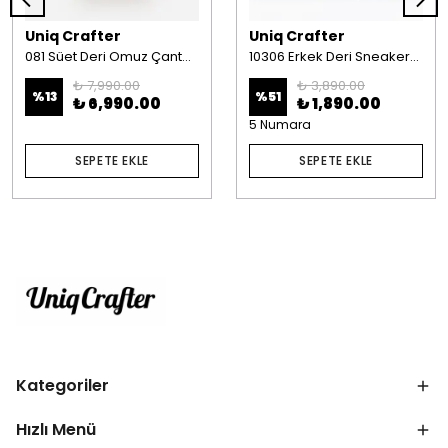
Uniq Crafter
Uniq Crafter
081 Süet Deri Omuz Çantası Taba
10306 Erkek Deri Sneakers Lacivert
₺ 7,990.00
₺ 3,890.00
%
13
%
51
₺ 6,990.00
₺ 1,890.00
5 Numara
SEPETE EKLE
SEPETE EKLE
Kategoriler
Hızlı Menü