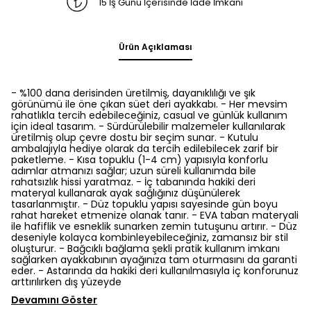
15 İş Günü İçerisinde İade İmkanı
Ürün Açıklaması
- %100 dana derisinden üretilmiş, dayanıklılığı ve şık
görünümü ile öne çıkan süet deri ayakkabı. - Her mevsim
rahatlıkla tercih edebileceğiniz, casual ve günlük kullanım
için ideal tasarım. - Sürdürülebilir malzemeler kullanılarak
üretilmiş olup çevre dostu bir seçim sunar. - Kutulu
ambalajıyla hediye olarak da tercih edilebilecek zarif bir
paketleme. - Kısa topuklu (1-4 cm) yapısıyla konforlu
adımlar atmanızı sağlar; uzun süreli kullanımda bile
rahatsızlık hissi yaratmaz. - İç tabanında hakiki deri
materyal kullanarak ayak sağlığınız düşünülerek
tasarlanmıştır. - Düz topuklu yapısı sayesinde gün boyu
rahat hareket etmenize olanak tanır. - EVA taban materyali
ile hafiflik ve esneklik sunarken zemin tutuşunu artırır. - Düz
deseniyle kolayca kombinleyebileceğiniz, zamansız bir stil
oluşturur. - Bağcıklı bağlama şekli pratik kullanım imkanı
sağlarken ayakkabının ayağınıza tam oturmasını da garanti
eder. - Astarında da hakiki deri kullanılmasıyla iç konforunuz
arttırılırken dış yüzeyde
Devamını Göster