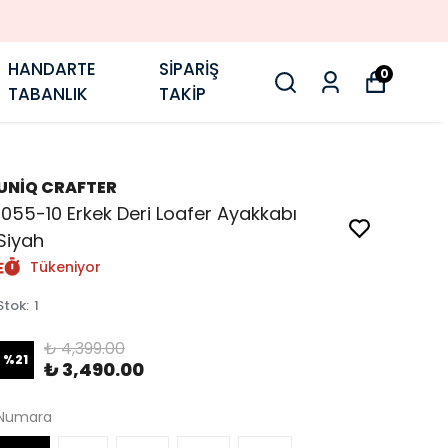
HANDARTE
SİPARİŞ
0
TABANLIK
TAKİP
UNİQ CRAFTER
1055-10 Erkek Deri Loafer Ayakkabı
Siyah
Tükeniyor
Stok
:
1
₺ 4,399.00
%
21
₺ 3,490.00
Numara