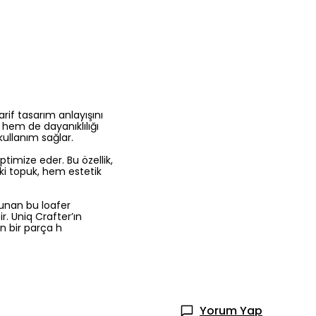
rif tasarım anlayışını
 hem de dayanıklılığı
 kullanım sağlar.
ptimize eder. Bu özellik,
eki topuk, hem estetik
sunan bu loafer
r. Uniq Crafter’ın
n bir parça h
Yorum Yap