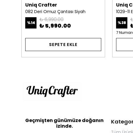
Uniq Crafter
Uniq C
Beyaz
082 Deri Omuz Çantası Siyah
₺ 6,990.00
₺
%
14
%
38
₺ 5,990.00
7 Numar
SEPETE EKLE
Geçmişten günümüze doğanın
Kategor
izinde.
Tüm Ürünl