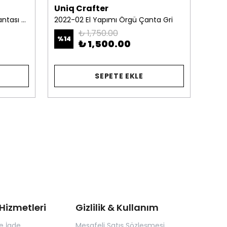
Uniq Crafter
Uni
2022-04 El Yapımı Örgü El Çantası Yeşil
2022-02 El Yapımı Örgü Çanta Gri
₺ 1,750.00
%
14
%
38
₺ 1,500.00
8 Nu
SEPETE EKLE
Hizmetleri
Gizlilik & Kullanım
e İade
Mesafeli Satış Sözleşmesi