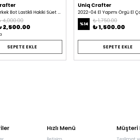
rafter
Uniq Crafter
1029-11 Erkek Bot Lastikli Hakiki Süet Deri Su Yeşili
 4,000.00
₺ 1,750.00
%
14
₺ 2,500.00
₺ 1,500.00
a
SEPETE EKLE
SEPETE EKLE
iler
Hızlı Menü
Müşteri 
er
İletişim
Teslimat v