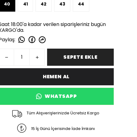
40
41
42
43
44
Saat 18:00'a kadar verilen siparişleriniz bugün
KARGO'da.
Paylaş
:
SEPETE EKLE
HEMEN AL
WHATSAPP
Tüm Alışverişlerinizde Ücretsiz Kargo
15 İş Günü İçerisinde İade İmkanı