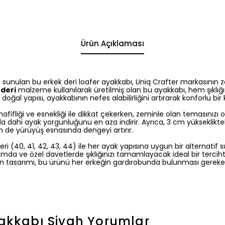
Ürün Açıklaması
 sunulan bu erkek deri loafer ayakkabı, Uniq Crafter markasının za
 deri
malzeme kullanılarak üretilmiş olan bu ayakkabı, hem şıklığı
 doğal yapısı, ayakkabının nefes alabilirliğini artırarak konforlu bir
 hafifliği ve esnekliği ile dikkat çekerken, zeminle olan temasınızı o
da dahi ayak yorgunluğunu en aza indirir. Ayrıca, 3 cm yükseklikt
de yürüyüş esnasında dengeyi artırır.
ri (40, 41, 42, 43, 44) ile her ayak yapısına uygun bir alternatif 
ımda ve özel davetlerde şıklığınızı tamamlayacak ideal bir tercihti
dern tasarımı, bu ürünü her erkeğin gardırobunda bulunması gereke
yakkabı Siyah
Yorumlar