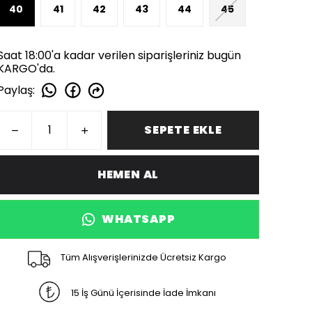
40
41
42
43
44
45
Saat 18:00'a kadar verilen siparişleriniz bugün
KARGO'da.
Paylaş
:
SEPETE EKLE
HEMEN AL
WHATSAPP
Tüm Alışverişlerinizde Ücretsiz Kargo
15 İş Günü İçerisinde İade İmkanı