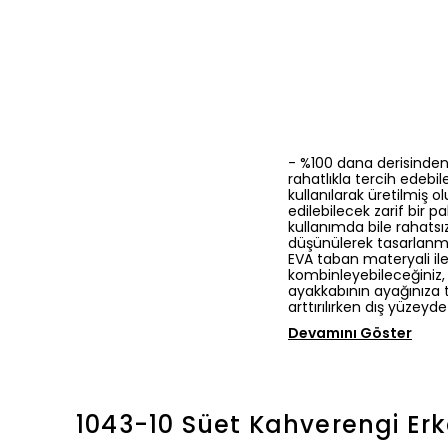
- %100 dana derisinden 
rahatlıkla tercih edebi
kullanılarak üretilmiş 
edilebilecek zarif bir 
kullanımda bile rahatsız
düşünülerek tasarlanmı
EVA taban materyali ile
kombinleyebileceğiniz, 
ayakkabının ayağınıza t
arttırılırken dış yüzeyde
Devamını Göster
1043-10 Süet Kahverengi Er