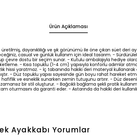
Ürün Açıklaması
üretilmiş, dayanıklılığı ve şık görünümü ile öne çıkan süet deri 
leceğiniz, casual ve günlük kullanım için ideal tasarım. - Sürdürül
olup çevre dostu bir seçim sunar. - Kutulu ambalajıyla hediye olar
paketleme. - Kısa topuklu (1-4 cm) yapısıyla konforlu adımlar atman
lık hissi yaratmaz. - İç tabanında hakiki deri materyal kullanarak 
ştır. - Düz topuklu yapısı sayesinde gün boyu rahat hareket etme
 hafiflik ve esneklik sunarken zemin tutuşunu artırır. - Düz desen
zamansız bir stil oluşturur. - Bağcıklı bağlama şekli pratik kullan
am oturmasını da garanti eder. - Astarında da hakiki deri kullanı
kek Ayakkabı
Yorumlar