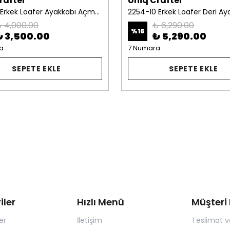
rafter
Uniq Crafter
1049-10 Erkek Loafer Ayakkabı Açma Deri Kösele Taban Bordo
 4,000.00
₺ 6,290.00
%
16
₺ 3,500.00
₺ 5,290.00
a
7 Numara
SEPETE EKLE
SEPETE EKLE
iler
Hızlı Menü
Müşteri 
er
İletişim
Teslimat v