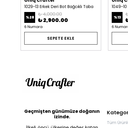
Uniq Crafter
Uniq C
10958-Erkek Deri Ayakkabı Kahverengi
1029-13 Erkek Deri Bot Bağcıklı Taba
₺ 4,000.00
₺
%
28
%
13
₺ 2,900.00
6 Numara
6 Numar
SEPETE EKLE
Geçmişten günümüze doğanın
Kategor
izinde.
Tüm Ürünl
İlkeli, öncü, ülkesine değer katan