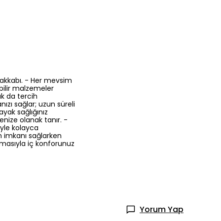
ayakkabı. - Her mevsim
ebilir malzemeler
ak da tercih
ızı sağlar; uzun süreli
ayak sağlığınız
nize olanak tanır. -
iyle kolayca
ım imkanı sağlarken
lmasıyla iç konforunuz
Yorum Yap