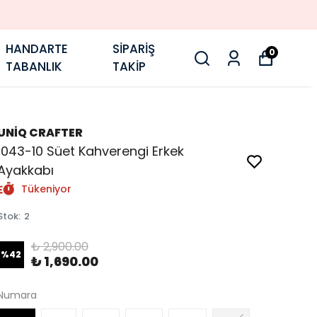
HANDARTE
SİPARİŞ
0
TABANLIK
TAKİP
UNİQ CRAFTER
1043-10 Süet Kahverengi Erkek
Ayakkabı
Tükeniyor
Stok
:
2
₺ 2,900.00
%
42
₺ 1,690.00
Numara