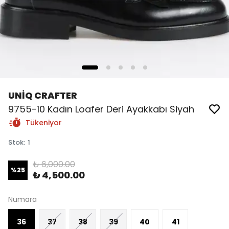
UNİQ CRAFTER
9755-10 Kadın Loafer Deri Ayakkabı Siyah
Tükeniyor
Stok
:
1
₺ 6,000.00
%
25
₺ 4,500.00
Numara
36
37
38
39
40
41