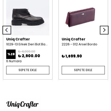
Uniq Crafter
Uniq Crafter
1029-13 Erkek Deri Bot Bağcıklı Siyah
2226 - 012 Arsel Bordo
₺ 4,000.00
%
28
₺ 2,900.00
₺ 1,699.90
6 Numara
SEPETE EKLE
SEPETE EKLE