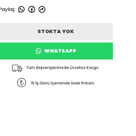
Paylaş
:
STOKTA YOK
WHATSAPP
Tüm Alışverişlerinizde Ücretsiz Kargo
15 İş Günü İçerisinde İade İmkanı