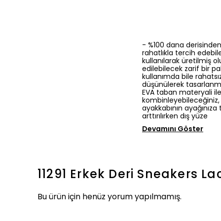
- %100 dana derisinden 
rahatlıkla tercih edebil
kullanılarak üretilmiş 
edilebilecek zarif bir 
kullanımda bile rahatsız
düşünülerek tasarlanmış
EVA taban materyali ile
kombinleyebileceğiniz, 
ayakkabının ayağınıza t
arttırılırken dış yüze
Devamını Göster
11291 Erkek Deri Sneakers La
Bu ürün için henüz yorum yapılmamış.