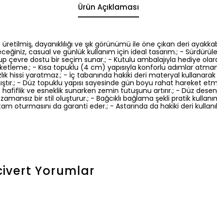
Ürün Açıklaması
üretilmiş, dayanıklılığı ve şık görünümü ile öne çıkan deri ayakka
eceğiniz, casual ve günlük kullanım için ideal tasarım.; - Sürdürül
olup çevre dostu bir seçim sunar.; - Kutulu ambalajıyla hediye olar
paketleme.; - Kısa topuklu (4 cm) yapısıyla konforlu adımlar atmanı
lık hissi yaratmaz.; - İç tabanında hakiki deri materyal kullanarak
tır.; - Düz topuklu yapısı sayesinde gün boyu rahat hareket etme
 hafiflik ve esneklik sunarken zemin tutuşunu artırır.; - Düz desen
zamansız bir stil oluşturur.; - Bağcıklı bağlama şekli pratik kulla
am oturmasını da garanti eder.; - Astarında da hakiki deri kullan
civert
Yorumlar