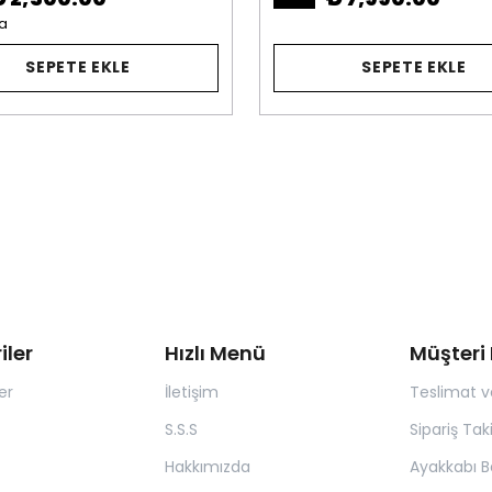
a
SEPETE EKLE
SEPETE EKLE
iler
Hızlı Menü
Müşteri 
er
İletişim
Teslimat v
S.S.S
Sipariş Tak
Hakkımızda
Ayakkabı B