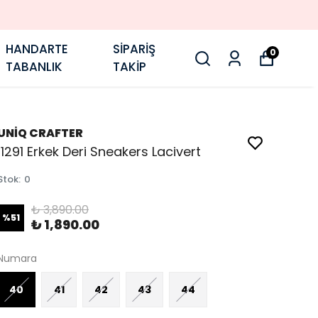
HANDARTE
SİPARİŞ
0
TABANLIK
TAKİP
UNİQ CRAFTER
11291 Erkek Deri Sneakers Lacivert
Stok
:
0
₺ 3,890.00
%
51
₺ 1,890.00
Numara
40
41
42
43
44