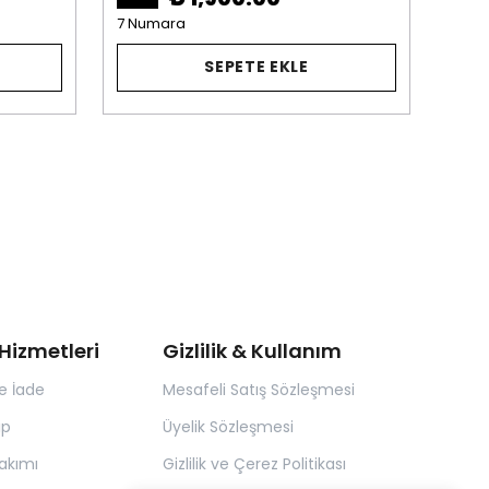
7 Numara
SEPETE EKLE
Hizmetleri
Gizlilik & Kullanım
e İade
Mesafeli Satış Sözleşmesi
ip
Üyelik Sözleşmesi
akımı
Gizlilik ve Çerez Politikası