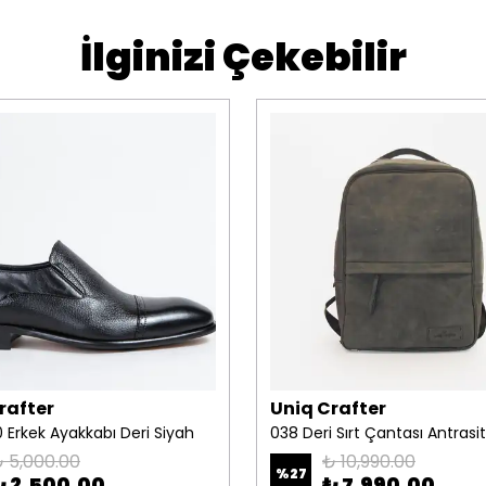
İlginizi Çekebilir
rafter
Uniq Crafter
 Erkek Ayakkabı Deri Siyah
038 Deri Sırt Çantası Antrasit
 5,000.00
₺ 10,990.00
%
27
₺ 2,500.00
₺ 7,990.00