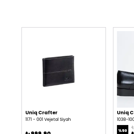
Uniq Crafter
Uniq C
1049-10 Erkek Loafer Ayakkabı Açma Deri Kösele Taban Bordo
1171 - 001 Vejetal Siyah
1038-100
₺
%
50
₺ 999.90