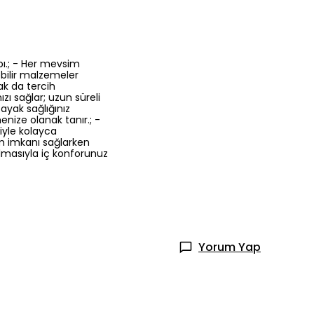
bı.; - Her mevsim
ebilir malzemeler
ak da tercih
zı sağlar; uzun süreli
 ayak sağlığınız
nize olanak tanır.; -
iyle kolayca
nım imkanı sağlarken
ılmasıyla iç konforunuz
Yorum Yap