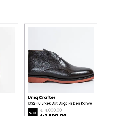
Uniq Crafter
Uni
1032-10 Erkek Bot Bağcıklı Deri Kahve
2022
₺ 4,000.00
%
53
%
14
₺ 1,900.00