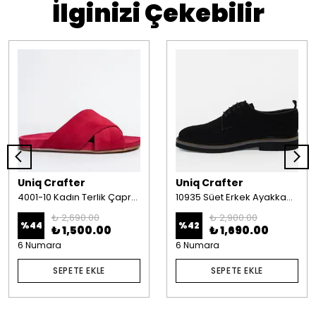
İlginizi Çekebilir
Uniq Crafter
Uniq Crafter
4001-10 Kadın Terlik Çapraz Bant Süet Kırmızı
10935 Süet Erkek Ayakkabı Siyah
₺ 2,690.00
₺ 2,900.00
%
44
%
42
₺ 1,500.00
₺ 1,690.00
6 Numara
6 Numara
SEPETE EKLE
SEPETE EKLE