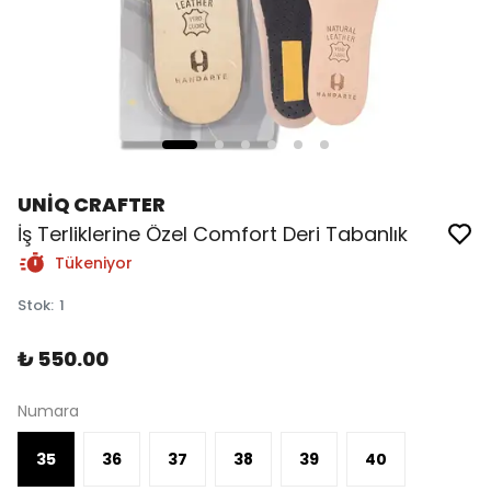
UNİQ CRAFTER
İş Terliklerine Özel Comfort Deri Tabanlık
Tükeniyor
Stok
:
1
₺ 550.00
Numara
35
36
37
38
39
40