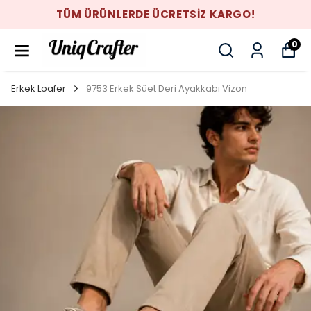
TÜM ÜRÜNLERDE ÜCRETSİZ KARGO!
0
Erkek Loafer
9753 Erkek Süet Deri Ayakkabı Vizon