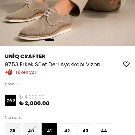
UNİQ CRAFTER
9753 Erkek Süet Deri Ayakkabı Vizon
Tükeniyor
Stok
:
1
₺ 4,000.00
%
50
₺ 2,000.00
Numara
39
40
41
42
43
44