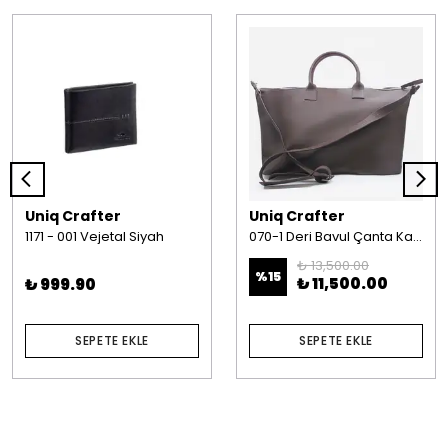
Uniq Crafter
Uniq Crafter
1171 - 001 Vejetal Siyah
070-1 Deri Bavul Çanta Kahverengi
₺ 13,500.00
%
15
₺ 11,500.00
₺ 999.90
SEPETE EKLE
SEPETE EKLE