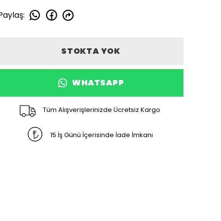
Paylaş
:
STOKTA YOK
WHATSAPP
Tüm Alışverişlerinizde Ücretsiz Kargo
15 İş Günü İçerisinde İade İmkanı