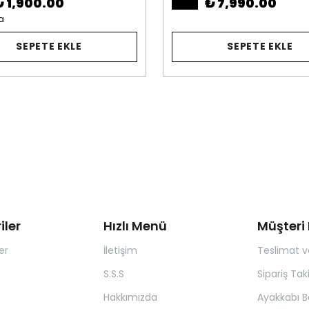
₺ 1,900.00
₺ 7,990.00
a
SEPETE EKLE
SEPETE EKLE
iler
Hızlı Menü
Müşteri 
er
İletişim
Teslimat v
S.S.S
Sipariş Tak
Hakkımızda
Ayakkabı B