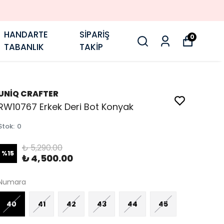
HANDARTE
SİPARİŞ
0
TABANLIK
TAKİP
UNİQ CRAFTER
RW10767 Erkek Deri Bot Konyak
Stok
:
0
₺ 5,290.00
%
15
₺ 4,500.00
Numara
40
41
42
43
44
45