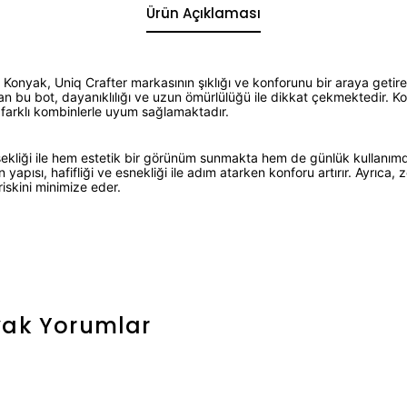
Ürün Açıklaması
onyak, Uniq Crafter markasının şıklığı ve konforunu bir araya getiren
n bu bot, dayanıklılığı ve uzun ömürlülüğü ile dikkat çekmektedir. 
farklı kombinlerle uyum sağlamaktadır.
ekliği ile hem estetik bir görünüm sunmakta hem de günlük kullanımd
yapısı, hafifliği ve esnekliği ile adım atarken konforu artırır. Ayrıca, 
skini minimize eder.
yak
Yorumlar