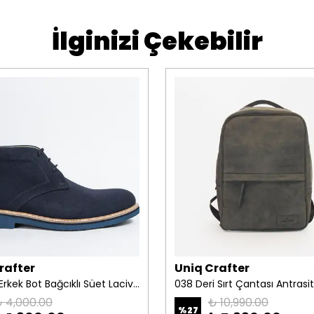
İlginizi Çekebilir
rafter
Uniq Crafter
1029-10 Erkek Bot Bağcıklı Süet Lacivert
038 Deri Sırt Çantası Antrasit
 4,000.00
₺ 10,990.00
%
27