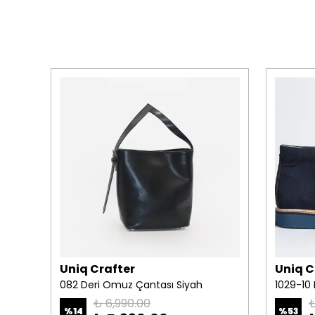
Uniq Crafter
Uniq C
aba
082 Deri Omuz Çantası Siyah
₺ 6,990.00
₺
%
14
%
53