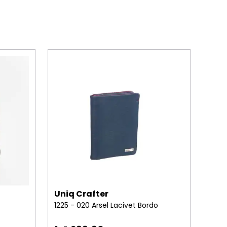
Uniq Crafter
Uni
1225 - 020 Arsel Lacivet Bordo
10593
%
42