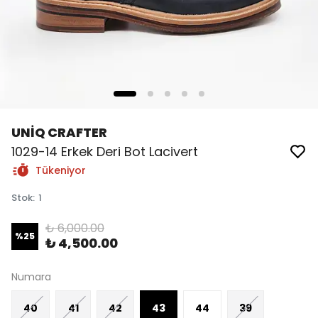
UNİQ CRAFTER
1029-14 Erkek Deri Bot Lacivert
Tükeniyor
Stok
:
1
₺ 6,000.00
%
25
₺ 4,500.00
Numara
40
41
42
43
44
39