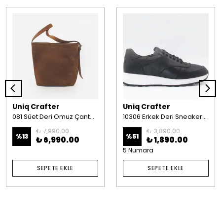
Uniq Crafter
Uniq Crafter
081 Süet Deri Omuz Çantası Taba
10306 Erkek Deri Sneakers Lacivert
₺ 7,990.00
₺ 3,890.00
%
13
%
51
₺ 6,990.00
₺ 1,890.00
5 Numara
SEPETE EKLE
SEPETE EKLE