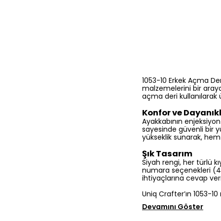
1053-10 Erkek Açma Deri
malzemelerini bir araya
açma deri kullanılarak 
Konfor ve Dayanıkl
Ayakkabının enjeksiyon 
sayesinde güvenli bir 
yükseklik sunarak, hem 
Şık Tasarım
Siyah rengi, her türlü
numara seçenekleri (40, 
ihtiyaçlarına cevap ve
Uniq Crafter’ın 1053-10
Devamını Göster