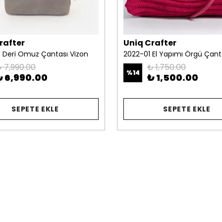
rafter
Uniq Crafter
t Deri Omuz Çantası Vizon
2022-01 El Yapımı Örgü Çan
 7,990.00
₺ 1,750.00
%
14
₺ 6,990.00
₺ 1,500.00
SEPETE EKLE
SEPETE EKLE