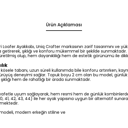
Ürün Açıklaması
 Loafer Ayakkabı, Uniq Crafter markasının zarif tasarımını ve yüks
 getirerek, şıklığı ve konforu mükemmel bir şekilde sunmaktadır. 
üretilmiş olup, hem dayanıklılığı hem de estetik görünümü ile di
ılık
kösele tabanı, uzun süreli kullanımda bile konforu artırırken, kaym
yürüyüş deneyimi sağlar. Topuk boyu 2 cm olan bu model, günlük ku
şıklığı hem de rahatlığı bir arada sunmaktadır.
 kıyafetle uyum sağlayarak, hem resmi hem de günlük kombinlerde ş
41, 42, 43, 44) ile her ayak yapısına uygun bir alternatif sunarak,
rmektedir.
 modeli, modern erkeğin stiline ve