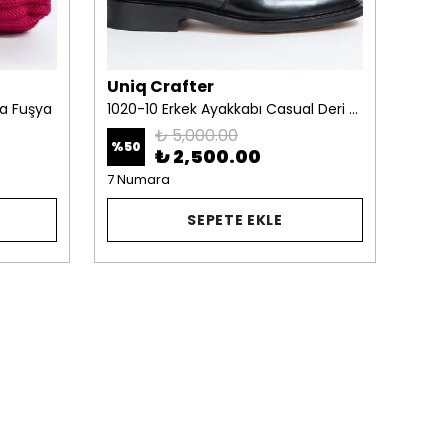
Uniq Crafter
Uni
ta Fuşya
1020-10 Erkek Ayakkabı Casual Deri Siyah
1093
₺ 5,000.00
%
50
%
38
₺ 2,500.00
7 Numara
6 Nu
SEPETE EKLE