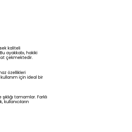
ek kaliteli
Bu ayakkabı, hakiki
kkat çekmektedir.
az özellikleri
llanım için ideal bir
ıklığı tamamlar. Farklı
 kullanıcıların