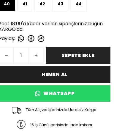
40
41
42
43
44
Saat 18:00'a kadar verilen siparişleriniz bugün
KARGO'da.
Paylaş
:
SEPETE EKLE
HEMEN AL
WHATSAPP
Tüm Alışverişlerinizde Ücretsiz Kargo
15 İş Günü İçerisinde İade İmkanı