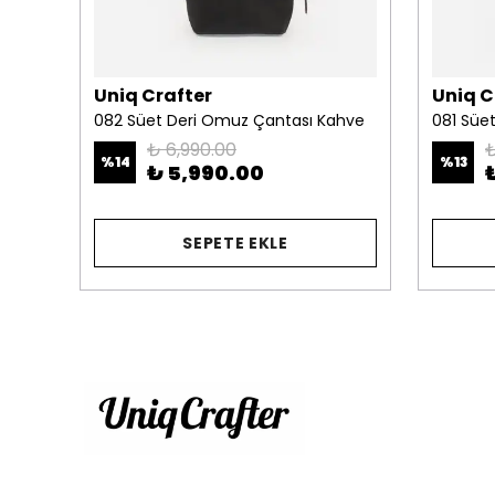
Uniq Crafter
Uniq C
082 Süet Deri Omuz Çantası Kahve
081 Süe
₺ 6,990.00
₺
%
14
%
13
₺ 5,990.00
SEPETE EKLE