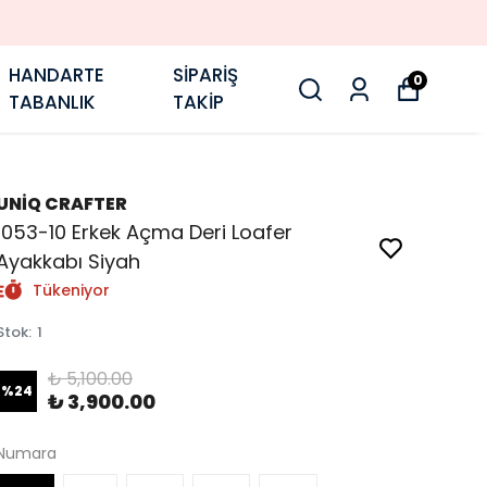
HANDARTE
SİPARİŞ
0
TABANLIK
TAKİP
UNİQ CRAFTER
1053-10 Erkek Açma Deri Loafer
Ayakkabı Siyah
Tükeniyor
Stok
:
1
₺ 5,100.00
%
24
₺ 3,900.00
Numara