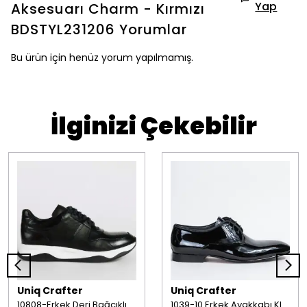
Yap
Aksesuarı Charm - Kırmızı
BDSTYL231206
Yorumlar
Bu ürün için henüz yorum yapılmamış.
İlginizi Çekebilir
Uniq Crafter
Uniq Crafter
10808-Erkek Deri Bağcıklı Ayakkabı Siyah
1039-10 Erkek Ayakkabı Klasik Rugan Siyah